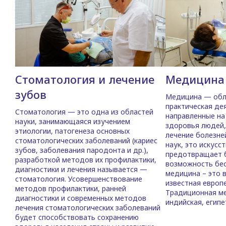
Стоматология и лечение
Медицина
зубов
Медицина — обла
практическая де
Стоматология — это одна из областей
направленные на
науки, занимающаяся изучением
здоровья людей,
этиологии, патогенеза основных
лечение болезне
стоматологических заболеваний (кариес
наук, это искусст
зубов, заболевания пародонта и др.),
предотвращает б
разработкой методов их профилактики,
возможность бес
диагностики и лечения называется —
медицина – это 
стоматология. Усовершенствование
известная европ
методов профилактики, ранней
Традиционная ме
диагностики и современных методов
индийская, египе
лечения стоматологических заболеваний
будет способствовать сохранению