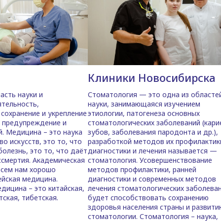
Клиники Новосибирска
сть науки и
Стоматология — это одна из областе
ятельность,
науки, занимающаяся изучением
 сохранение и укрепление
этиологии, патогенеза основных
 предупреждение и
стоматологических заболеваний (кари
й. Медицина – это наука
зубов, заболевания пародонта и др.),
во искусств, это то, что
разработкой методов их профилактик
олезнь, это то, что даёт
диагностики и лечения называется —
смертия. Академическая
стоматология. Усовершенствование
всем нам хорошо
методов профилактики, ранней
ейская медицина.
диагностики и современных методов
дицина – это китайская,
лечения стоматологических заболева
тская, тибетская.
будет способствовать сохранению
здоровья населения страны и развити
стоматологии. Стоматология – наука,