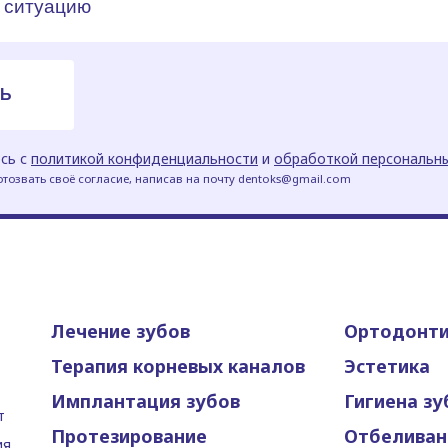
сь с
политикой конфиденциальности
и
обработкой персональн
тозвать своё согласие, написав на почту dentoks@gmail.com
Лечение зубов
Ортодонт
Терапия корневых каналов
Эстетика
Имплантация зубов
Гигиена зу
т
Протезирование
Отбеливан
ия