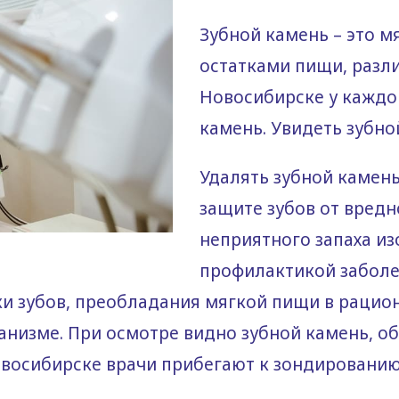
Зубной камень – это м
остатками пищи, разл
Новосибирске у каждо
камень. Увидеть зубно
Удалять зубной камень
защите зубов от вред
неприятного запаха из
профилактикой заболе
ки зубов, преобладания мягкой пищи в рацио
анизме. При осмотре видно зубной камень, о
овосибирске врачи прибегают к зондированию