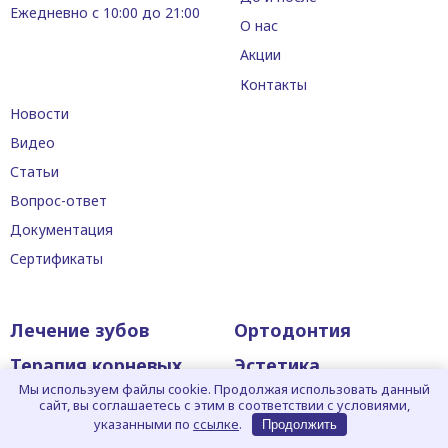
Ежедневно с 10:00 до 21:00
О нас
Акции
Контакты
Новости
Видео
Статьи
Вопрос-ответ
Документация
Сертификаты
Лечение зубов
Ортодонтия
Терапия корневых
Эстетика
каналов
Мы используем файлы cookie. Продолжая использовать данный
Гигиена зубов
сайт, вы соглашаетесь с этим в соответствии с условиями,
Имплантация зубов
указанными по
ссылке
.
Продолжить
Отбеливание зубов